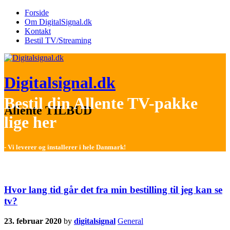
Forside
Om DigitalSignal.dk
Kontakt
Bestil TV/Streaming
Digitalsignal.dk
Bestil din Allente TV-pakke
Allente TILBUD
lige her
- Vi leverer og installerer i hele Danmark!
Hvor lang tid går det fra min bestilling til jeg kan se
tv?
23. februar 2020
by
digitalsignal
General