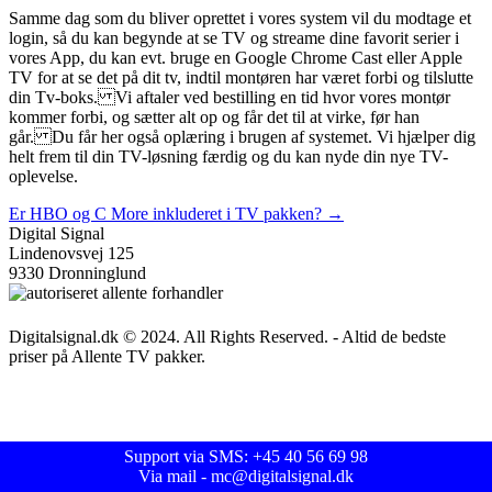
Samme dag som du bliver oprettet i vores system vil du modtage et
login, så du kan begynde at se TV og streame dine favorit serier i
vores App, du kan evt. bruge en Google Chrome Cast eller Apple
TV for at se det på dit tv, indtil montøren har været forbi og tilslutte
din Tv-boks. Vi aftaler ved bestilling en tid hvor vores montør
kommer forbi, og sætter alt op og får det til at virke, før han
går. Du får her også oplæring i brugen af systemet. Vi hjælper dig
helt frem til din TV-løsning færdig og du kan nyde din nye TV-
oplevelse.
Er HBO og C More inkluderet i TV pakken?
→
Digital Signal
Lindenovsvej 125
9330 Dronninglund
Digitalsignal.dk © 2024. All Rights Reserved. - Altid de bedste
priser på Allente TV pakker.
Support via SMS: +45 40 56 69 98
Via mail - mc@digitalsignal.dk